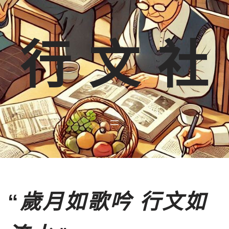
Skip
to
行 文 社
content
“
歲月如歌吟 行文如